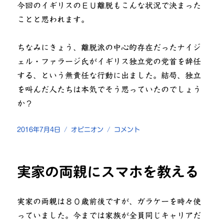
今回のイギリスのＥＵ離脱もこんな状況で決まった
ことと思われます。
ちなみにきょう、離脱派の中心的存在だったナイジ
ェル・ファラージ氏がイギリス独立党の党首を辞任
する、という無責任な行動に出ました。結局、独立
を叫んだ人たちは本気でそう思っていたのでしょう
か？
投
カ
国
2016年7月4日
オピニオン
コメント
稿
テ
民
日:
ゴ
投
リ
票
実家の両親にスマホを教える
ー
は
民
主
実家の両親は８０歳前後ですが、ガラケーを時々使
的
か？
っていました。今までは家族が全員同じキャリアだ
に