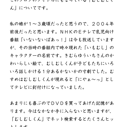
このブログのタイトルにもなっている「むしむしく
マ
ホ
ん」についてです。
を
教
私の娘が１～３歳頃だったと思うので、２００４年
え
る
前後だったと思います。ＮＨＫのＥテレで乳児向け
に
番組「いないないばあっ！」は今も放送しています
が、その当時の番組内で時々現れた「いもむし」の
キャラクターの名前です。きむらゆういちさんのか
わいらしい絵で、むしむしくんが子どもたちにいろ
いろ話しかける１分あるかないかの寸劇でした。む
すめはむしむしくんが現れると「にやぁ～っ」とし
てテレビに釘付けになっていました。
あまりにも喜ぶのでＤＶＤを買ってあげた記憶があ
ります。今はなかなか手に入らないと思いますが、
「むしむしくん」でネット検索するとたくさんヒッ