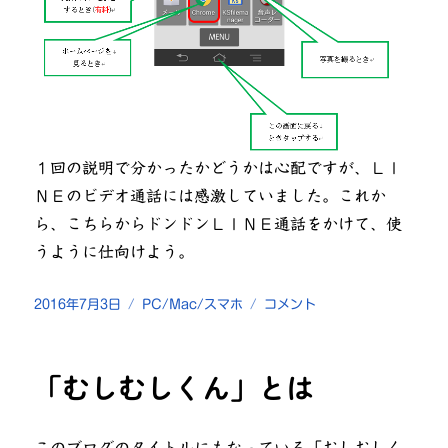
１回の説明で分かったかどうかは心配ですが、ＬＩ
ＮＥのビデオ通話には感激していました。これか
ら、こちらからドンドンＬＩＮＥ通話をかけて、使
うように仕向けよう。
投
カ
実
2016年7月3日
PC/Mac/スマホ
コメント
稿
テ
家
日:
ゴ
の
リ
両
「むしむしくん」とは
ー
親
に
ス