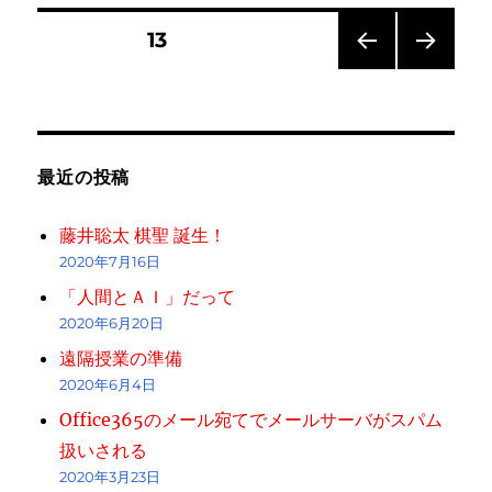
リ
し
投
ー
く
固定ページ
13
ん」
と
前の
次の
稿
は
ペー
ペー
ジ
ジ
に
の
最近の投稿
ペ
藤井聡太 棋聖 誕生！
ー
2020年7月16日
「人間とＡＩ」だって
ジ
2020年6月20日
送
遠隔授業の準備
2020年6月4日
り
Office365のメール宛てでメールサーバがスパム
扱いされる
2020年3月23日