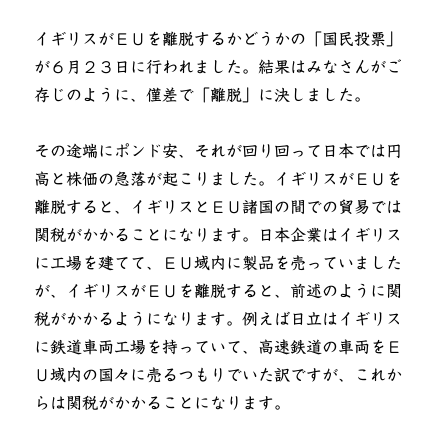
ャ
イギリスがＥＵを離脱するかどうかの「国民投票」
ン
セ
が６月２３日に行われました。結果はみなさんがご
リ
存じのように、僅差で「離脱」に決しました。
ン
グ
ヘ
その途端にポンド安、それが回り回って日本では円
ッ
高と株価の急落が起こりました。イギリスがＥＵを
ド
離脱すると、イギリスとＥＵ諸国の間での貿易では
フ
ォ
関税がかかることになります。日本企業はイギリス
ン
に工場を建てて、ＥＵ域内に製品を売っていました
に
が、イギリスがＥＵを離脱すると、前述のように関
税がかかるようになります。例えば日立はイギリス
に鉄道車両工場を持っていて、高速鉄道の車両をＥ
Ｕ域内の国々に売るつもりでいた訳ですが、これか
らは関税がかかることになります。