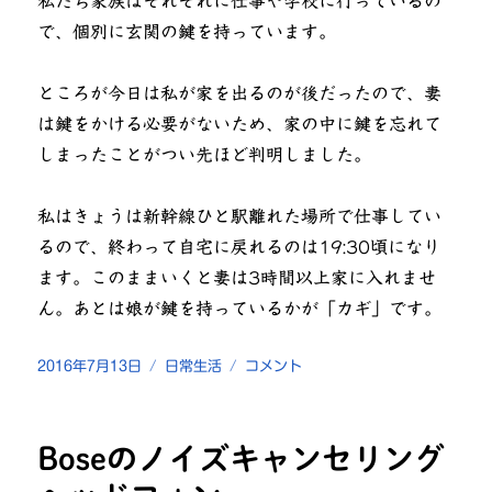
私たち家族はそれぞれに仕事や学校に行っているの
で、個別に玄関の鍵を持っています。
ところが今日は私が家を出るのが後だったので、妻
は鍵をかける必要がないため、家の中に鍵を忘れて
しまったことがつい先ほど判明しました。
私はきょうは新幹線ひと駅離れた場所で仕事してい
るので、終わって自宅に戻れるのは19:30頃になり
ます。このままいくと妻は3時間以上家に入れませ
ん。あとは娘が鍵を持っているかが「カギ」です。
投
カ
妻
2016年7月13日
日常生活
コメント
稿
テ
が
日:
ゴ
自
リ
宅
Boseのノイズキャンセリング
ー
の
鍵