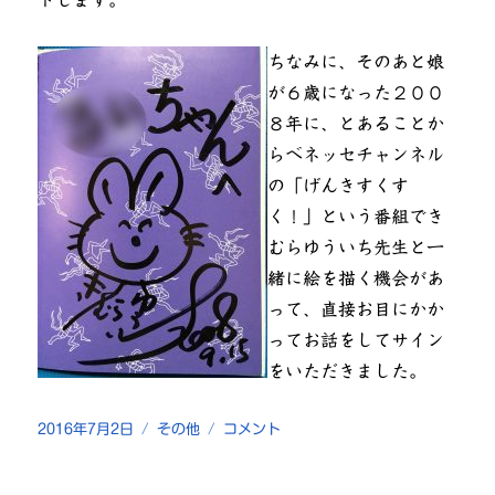
トします。
ちなみに、そのあと娘
が６歳になった２００
８年に、とあることか
らベネッセチャンネル
の「げんきすくす
く！」という番組でき
むらゆういち先生と一
緒に絵を描く機会があ
って、直接お目にかか
ってお話をしてサイン
をいただきました。
投
カ
「む
2016年7月2日
その他
コメント
稿
テ
し
日:
ゴ
む