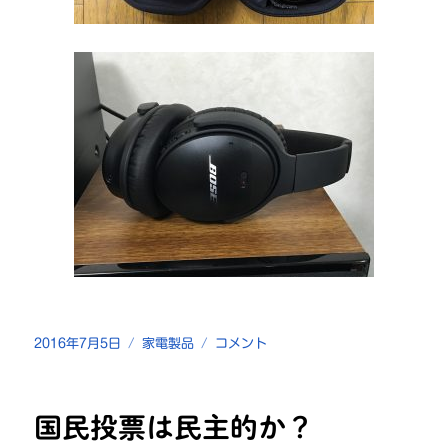
投
カ
Bose
2016年7月5日
家電製品
コメント
稿
テ
の
日:
ゴ
ノ
リ
イ
国民投票は民主的か？
ー
ズ
キ