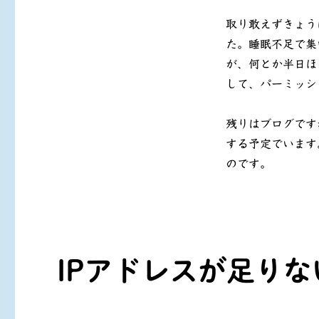
ー
ト
の
取り敢えずきょう
引
た。睡眠不足で集
っ
が、何とか半日ほ
越
し
して、パーミッシ
に
残りはブログです
する予定でいます
のです。
IPアドレスが足りな