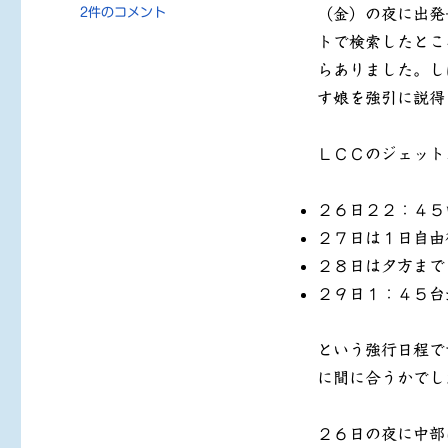
テ
台
2件のコメント
（金）の夜に出発
ゴ
北
トで検索したとこ
リ
激
ー
らありました。し
安
弾
す娘を強引に説得
丸
ツ
ＬＣＣのジェット
ア
ー
（１）
２６日２２：４５
へ
２７日は１日自由
の
２８日は夕方まで
２９日１：４５台
という強行日程で
に間に合うかでし
２６日の夜に中部