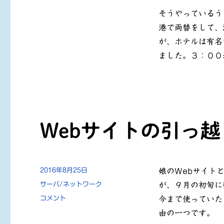
そうやっているう
港で両替をして、
が、ホテルは有名
ました。３：００
Webサイトの引っ越
投
2016年8月25日
娘のWebサイト
稿
カ
サーバ/ネットワーク
が、９月の初旬に
日:
テ
Web
コメント
今まで使っていた
ゴ
サ
由の一つです。
リ
イ