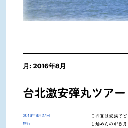
月:
2016年8月
台北激安弾丸ツアー
投
2016年8月27日
この夏は家族でど
稿
カ
旅行
し始めたのが８月
日: